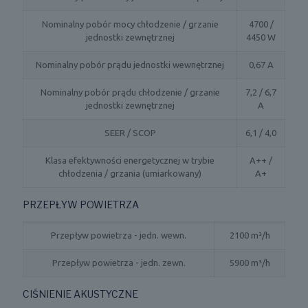
Nominalny pobór mocy chłodzenie / grzanie
4700 /
jednostki zewnętrznej
4450 W
Nominalny pobór prądu jednostki wewnętrznej
0,67 A
Nominalny pobór prądu chłodzenie / grzanie
7,2 / 6,7
jednostki zewnętrznej
A
SEER / SCOP
6,1 / 4,0
Klasa efektywności energetycznej w trybie
A++ /
chłodzenia / grzania (umiarkowany)
A+
PRZEPŁYW POWIETRZA
Przepływ powietrza - jedn. wewn.
2100 m³/h
Przepływ powietrza - jedn. zewn.
5900 m³/h
CIŚNIENIE AKUSTYCZNE