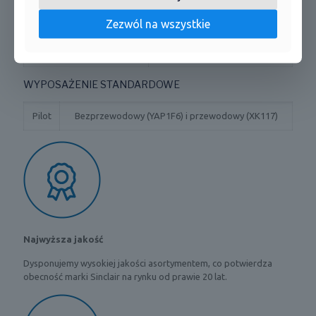
Grzałka karteru
niskich temperaturach
Zezwól na wszystkie
Grzałka tacy ociekowej
Nie
skraplacza
WYPOSAŻENIE STANDARDOWE
Pilot
Bezprzewodowy (YAP1F6) i przewodowy (XK117)
Najwyższa jakość
Dysponujemy wysokiej jakości asortymentem, co potwierdza
obecność marki Sinclair na rynku od prawie 20 lat.