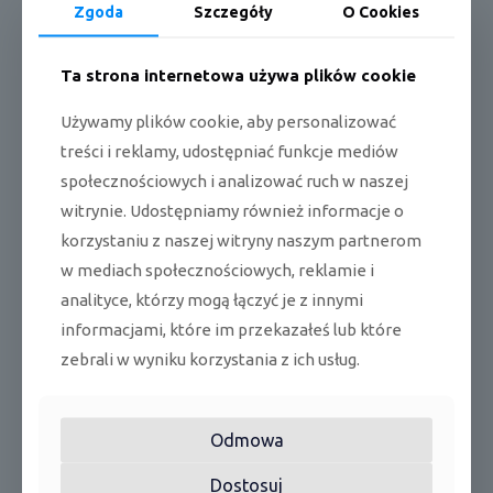
Zgoda
Szczegóły
O Cookies
Moduł WiFi
Opcja
Ta strona internetowa używa plików cookie
Filtr plazmowy
Nie
Używamy plików cookie, aby personalizować
Możliwość odczytu
Funkcja I-Feel
temperatury z pilota
treści i reklamy, udostępniać funkcje mediów
przewodowego
społecznościowych i analizować ruch w naszej
Ilość biegów wentylatora
witrynie. Udostępniamy również informacje o
4
jedn. wewn.
korzystaniu z naszej witryny naszym partnerom
w mediach społecznościowych, reklamie i
Przewodowy (XK117)
Pilot w standardzie
/bezprzewodowy (YAP1F6)
analityce, którzy mogą łączyć je z innymi
informacjami, które im przekazałeś lub które
Możliwość podłączenia
Tak
pilota przewodowego
zebrali w wyniku korzystania z ich usług.
Styk On/Off
Tak
Odmowa
BMS
Modbus SMG-01 (Opcja)
Dostosuj
Podgrzewanie sprężarki w