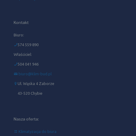
Kontakt
Biuro:
574 559 890
Właściciel:
504 041 946‬
biuro@klim-bud.pl
Ul. Wąska 4 Zaborze
43-520 Chybie
Nasza oferta:
Klimatyzacja do biura