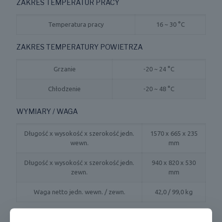
ZAKRES TEMPERATUR PRACY
Temperatura pracy
16 ~ 30 °C
ZAKRES TEMPERATURY POWIETRZA
Grzanie
-20 ~ 24 °C
Chłodzenie
-20 ~ 48 °C
WYMIARY / WAGA
Długość x wysokość x szerokość jedn.
1570 x 665 x 235
wewn.
mm
Długość x wysokość x szerokość jedn.
940 x 820 x 530
zewn.
mm
Waga netto jedn. wewn. / zewn.
42,0 / 99,0 kg
CECHY / WYPOSAŻENIE