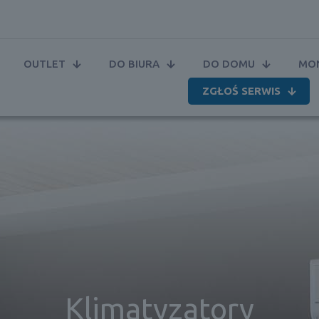
OUTLET
DO BIURA
DO DOMU
MON
ZGŁOŚ SERWIS
Klimatyzatory