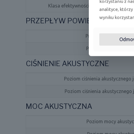
korzystaniu z na
Klasa efektywności energetycznej w try
analityce, którzy
wyniku korzystani
PRZEPŁYW POWIETRZA
Przepływ powietrza - 
Odmo
Przepływ powietrza - j
CIŚNIENIE AKUSTYCZNE
Poziom ciśnienia akustycznego 
Poziom ciśnienia akustycznego j
MOC AKUSTYCZNA
Poziom mocy akustycz
Poziom mocy akustycz