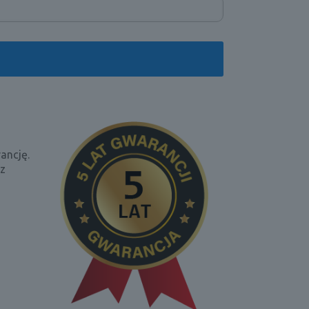
ancję.
az