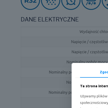
DANE ELEKTRYCZNE
Wydajność chłod
Napięcie / częstotli
Napięcie / częstotli
Nominalny pobór mocy 
Nominalny pobór mocy chłodzenie 
Zgo
Nominalny pobór prądu 
Ta strona inte
Nominalny pobór prądu chłodzenie
Używamy plików c
SEER 
społecznościowyc