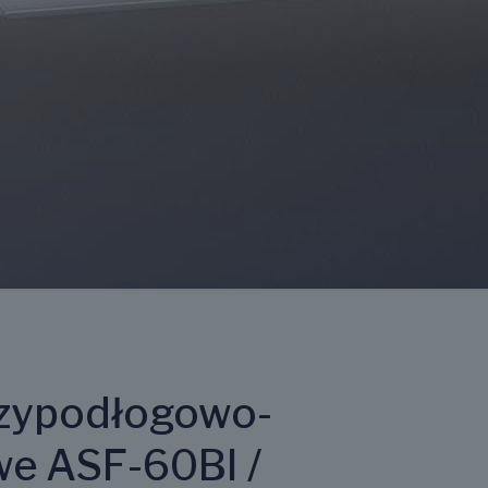
Przypodłogowo-
we ASF-60BI /