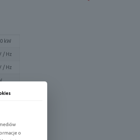
,0 kW
V / Hz
V / Hz
W
400 W
okies
A
,6 A
e mediów
4,0
formacje o