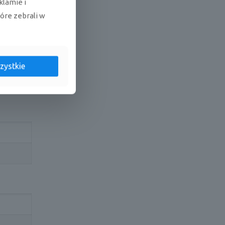
klamie i
A+
tóre zebrali w
zystkie