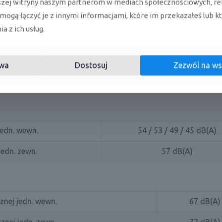
szej witryny naszym partnerom w mediach społecznościowych, re
bie chłodzenia / grzania (umiarkowany)
A++ / 
 mogą łączyć je z innymi informacjami, które im przekazałeś lub k
a z ich usług.
jedn. wewn.
2300 m³/h
wa
Dostosuj
Zezwól na ws
edn. zewn.
6600 m³/h
jedn. wewn.
54 / 53 / 49 / 45 dB(A)
edn. zewn.
57 dB(A)
nej jedn. wewn.
67 dB(A)
nej jedn. zewn.
72 dB(A)