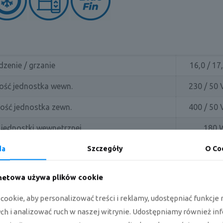
zenie / grzanie
16,0 / 17
wość jednostka wewn.
230 / 50 
wość jednostka zewn.
400 / 50 
jednostki wewnętrznej
180 
/ grzanie jednostki zewnętrznej
5450 / 5
da
Szczegóły
O Co
jednostki wewnętrznej
0,82 
rnetowa używa plików cookie
 / grzanie jednostki zewnętrznej
7,7 / 7
ookie, aby personalizować treści i reklamy, udostępniać funkcj
/ SCOP
6,1 / 
h i analizować ruch w naszej witrynie. Udostępniamy również in