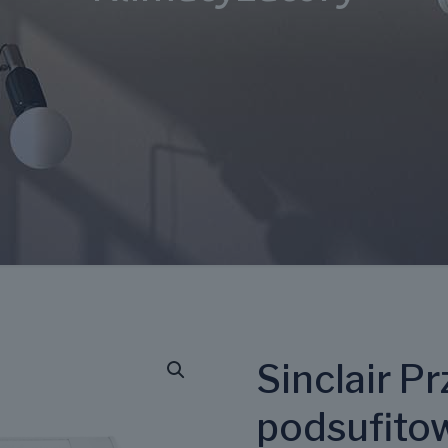
Sinclair 
podsufito