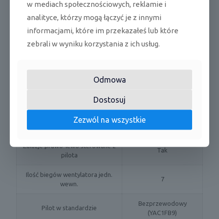
w mediach społecznościowych, reklamie i
Długość x wysokość x szerokość jedn.
958 x 660 x 402
analityce, którzy mogą łączyć je z innymi
zewn.
mm
informacjami, które im przekazałeś lub które
zebrali w wyniku korzystania z ich usług.
Waga netto jedn. wewn. / zewn.
16,5 / 41,5 kg
CECHY / WYPOSAŻENIE
Odmowa
Moduł WiFi
Tak
Dostosuj
Filtr plazmowy
Tak
Zezwól na wszystkie
Funkcja I-Feel
Tak
Żaluzje prawo-lewo sterowane z
Tak
pilota
Ilość biegów wentylatora jedn.
7
wewn.
Bezprzewodowy
Pilot w standardzie
(YAC1FB9)