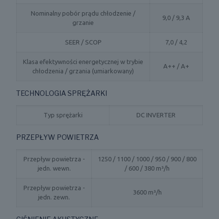
Nominalny pobór prądu chłodzenie /
9,0 / 9,3 A
grzanie
SEER / SCOP
7,0 / 4,2
Klasa efektywności energetycznej w trybie
A++ / A+
chłodzenia / grzania (umiarkowany)
TECHNOLOGIA SPRĘŻARKI
Typ sprężarki
DC INVERTER
PRZEPŁYW POWIETRZA
Przepływ powietrza -
1250 / 1100 / 1000 / 950 / 900 / 800
jedn. wewn.
/ 600 / 380 m³/h
Przepływ powietrza -
3600 m³/h
jedn. zewn.