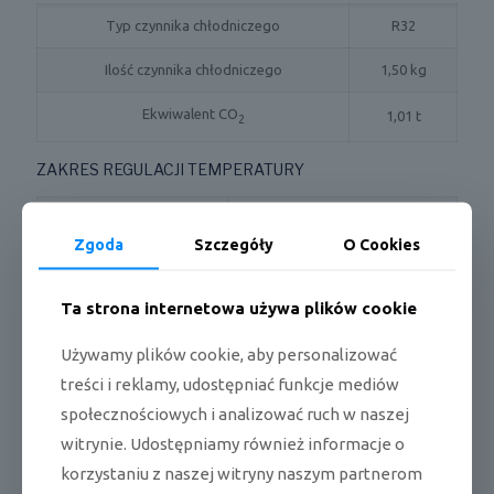
Typ czynnika chłodniczego
R32
Ilość czynnika chłodniczego
1,50 kg
Ekwiwalent CO
1,01 t
2
ZAKRES REGULACJI TEMPERATURY
Grzanie
16 ~ 30 °C
Zgoda
Szczegóły
O Cookies
ZAKRES TEMPERATUR PRACY
Ta strona internetowa używa plików cookie
Grzanie
-25 ~ 30 °C
Używamy plików cookie, aby personalizować
Chłodzenie
-15 ~ 50 °C
treści i reklamy, udostępniać funkcje mediów
WYMIARY / WAGA
społecznościowych i analizować ruch w naszej
witrynie. Udostępniamy również informacje o
Długość x wysokość x szerokość jedn.
1122 × 329 × 247
korzystaniu z naszej witryny naszym partnerom
wewn.
mm