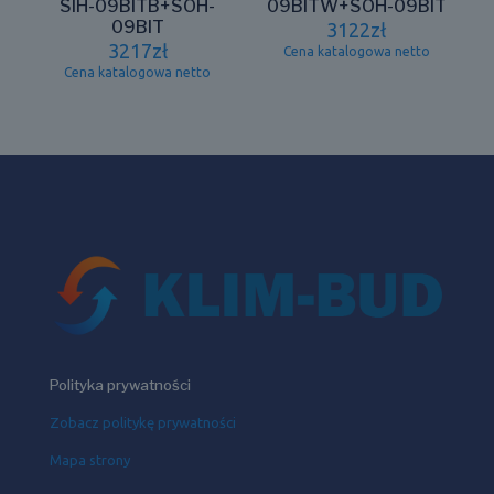
SIH-09BITB+SOH-
09BITW+SOH-09BIT
09BIT
3122
zł
3217
zł
Cena katalogowa netto
Cena katalogowa netto
Polityka prywatności
Zobacz politykę prywatności
Mapa strony