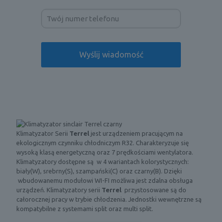
Klimatyzator Serii
Terrel
jest urządzeniem pracującym na
ekologicznym czynniku chłodniczym R32. Charakteryzuje się
wysoką klasą energetyczną oraz 7 prędkościami wentylatora.
Klimatyzatory dostępne są w 4 wariantach kolorystycznych:
biały(W), srebrny(S), szampański(C) oraz czarny(B). Dzięki
wbudowanemu modułowi WI-FI możliwa jest zdalna obsługa
urządzeń. Klimatyzatory serii
Terrel
przystosowane są do
całorocznej pracy w trybie chłodzenia. Jednostki wewnętrzne są
kompatybilne z systemami split oraz multi split.