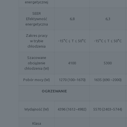
energetycznej
SEER
Efektywność
6,8
6,3
energetyczna
Zakres pracy
w trybie
-15°C ⩽ T ⩽ 50°C
-15°C ⩽ T ⩽ 50°C
chłodzenia
Szacowane
obciążenie
4100
5300
chłodzenia (W)
Pobór mocy (W)
1270 (100~1670)
1635 (690 ~2000)
OGRZEWANIE
Wydajność (W)
4396 (1612~4982)
5570 (2403~5744)
Klasa