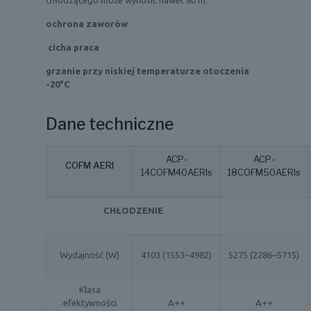
chłodzącego może wynosić nawet 80 m.
ochrona zaworów
cicha praca
grzanie przy niskiej temperaturze otoczenia
-20°C
Dane techniczne
ACP-
ACP-
COFM AERI
14COFM40AERIs
18COFM50AERIs
CHŁODZENIE
Wydajność (W)
4103 (1553~4982)
5275 (2286~5715)
Klasa
efektywności
A++
A++