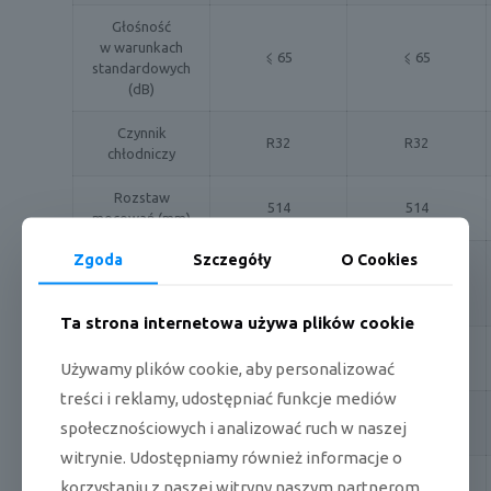
Głośność
w warunkach
⩽ 65
⩽ 65
standardowych
(dB)
Czynnik
R32
R32
chłodniczy
Rozstaw
514
514
mocowań (mm)
Zgoda
Szczegóły
O Cookies
Wymiary
opakowania
915 x 370 x 615
915 x 370 x 615
(mm)
Ta strona internetowa używa plików cookie
Wymiary
800 x 333 x 554
800 x 333 x 554
Używamy plików cookie, aby personalizować
urządzenia (mm)
treści i reklamy, udostępniać funkcje mediów
Waga brutto /
34,7 / 31,6
38 / 35
społecznościowych i analizować ruch w naszej
netto (kg)
witrynie. Udostępniamy również informacje o
POŁĄCZENIA
korzystaniu z naszej witryny naszym partnerom