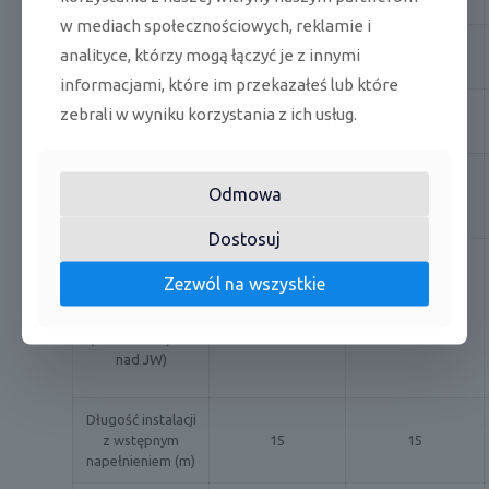
w mediach społecznościowych, reklamie i
Średnica rury fazy
analityce, którzy mogą łączyć je z innymi
1 / 4 ''
1 / 4 ''
ciekłej
informacjami, które im przekazałeś lub które
Średnica rury fazy
zebrali w wyniku korzystania z ich usług.
3 / 8 ''
3 / 8 ''
gazowej
Maksymalna
Odmowa
długość instalacji
40
40
(m)
Dostosuj
Maksymalna
Zezwól na wszystkie
różnica
wysokości (m)
15/10
15/10
( JZ nad JW / JZ
nad JW)
Długość instalacji
z wstępnym
15
15
napełnieniem (m)