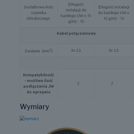
(Długość
Dodatkowa ilość
(Długość instalacji
instalacji do
czynnika
do każdego UW x
każdego UW x 15
chłodniczego
15 g/m) - 15
g/m) - 15
Kabel połączeniowy
2
3x 2,5
3x 2,5
Zasilanie (mm
)
Kompatybilność
- możliwa ilość
2
2
podłączenia JW
do agregatu
Wymiary