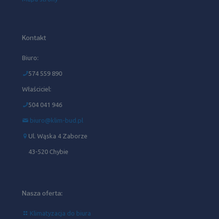
Kontakt
Biuro:
574 559 890
Właściciel:
504 041 946‬
biuro@klim-bud.pl
Ul. Wąska 4 Zaborze
43-520 Chybie
Nasza oferta:
Klimatyzacja do biura