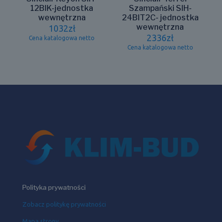
12BIK-jednostka
Szampański SIH-
wewnętrzna
24BIT2C- jednostka
wewnętrzna
1032
zł
2336
zł
Cena katalogowa netto
Cena katalogowa netto
Polityka prywatności
Zobacz politykę prywatności
Mapa strony