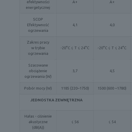
efektywności
A+
A+
energetycznej
SCOP
Efektywność
4,1
4,0
ogrzewania
Zakres pracy
w trybie
-20°C ⩽ T ⩽ 24°C
-20°C ⩽ T ⩽ 24°C
ogrzewania
Szacowane
obciążenie
3,7
4,5
ogrzewania (W)
Pobór mocy (W)
1185 (220~1750)
1500 (600 ~1780)
JEDNOSTKA ZEWNĘTRZNA
Hałas - ciśnienie
akustyczne
⩽ 56
⩽ 54
(dB(A))