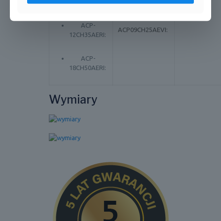
09CH25AERI:
V Design:
ACP-
ACP09CH25AEVI:
12CH35AERI:
ACP-
18CH50AERI:
Wymiary