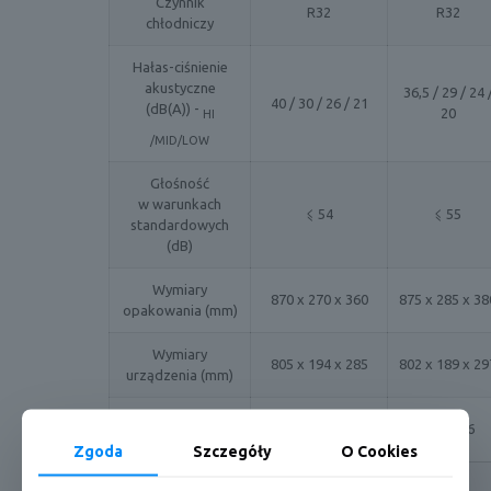
Czynnik
R32
R32
chłodniczy
Hałas-ciśnienie
akustyczne
36,5 / 29 / 24 
40 / 30 / 26 / 21
(dB(A)) -
20
HI
/MID/LOW
Głośność
w warunkach
⩽ 54
⩽ 55
standardowych
(dB)
Wymiary
870 x 270 x 360
875 x 285 x 38
opakowania (mm)
Wymiary
805 x 194 x 285
802 x 189 x 29
urządzenia (mm)
Waga brutto /
9,7 / 7,5
11,1 / 8,6
netto (kg)
Zgoda
Szczegóły
O Cookies
POŁĄCZENIA