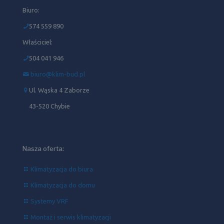
Biuro:
574 559 890
Właściciel:
504 041 946‬
biuro@klim-bud.pl
Ul. Wąska 4 Zaborze
43-520 Chybie
Nasza oferta:
Klimatyzacja do biura
Klimatyzacja do domu
Systemy VRF
Montaż i serwis klimatyzacji