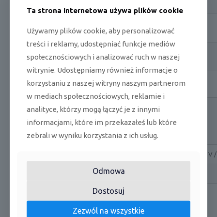
Ta strona internetowa używa plików cookie
Średnica rury fazy
1 / 4 ''
1 / 4 ''
Używamy plików cookie, aby personalizować
ciekłej
treści i reklamy, udostępniać funkcje mediów
Średnica rury fazy
społecznościowych i analizować ruch w naszej
3 / 8 ''
3 / 8 ''
gazowej
witrynie. Udostępniamy również informacje o
ZASILANIE
korzystaniu z naszej witryny naszym partnerom
w mediach społecznościowych, reklamie i
Przewód
analityce, którzy mogą łączyć je z innymi
zasilający
4 x 1,0
4 x 1,0
informacjami, które im przekazałeś lub które
(j.zewnętrzna)
zebrali w wyniku korzystania z ich usług.
(mm2)
Zasilanie
-220-240 V 
Odmowa
Dostępne 
Dostosuj
R Design :
Zezwól na wszystkie
ACP-