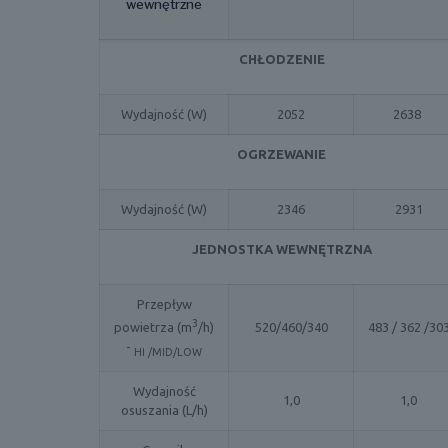
wewnętrzne
CHŁODZENIE
Wydajność (W)
2052
2638
OGRZEWANIE
Wydajność (W)
2346
2931
JEDNOSTKA WEWNĘTRZNA
Przepływ
3
520/460/340
483 / 362 /30
powietrza (m
/h)
-
HI /MID/LOW
Wydajność
1,0
1,0
osuszania (L/h)