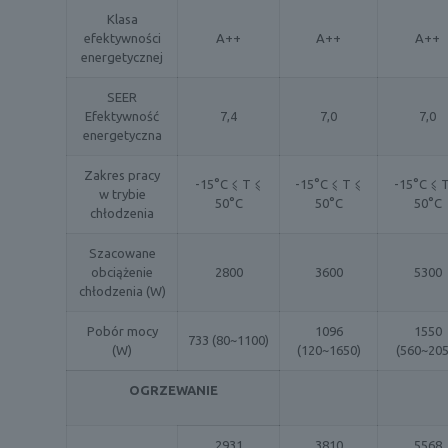
Klasa
efektywności
A++
A++
A++
energetycznej
SEER
Efektywność
7,4
7,0
7,0
energetyczna
Zakres pracy
-15°C ⩽ T ⩽
-15°C ⩽ T ⩽
-15°C ⩽ 
w trybie
50°C
50°C
50°C
chłodzenia
Szacowane
obciążenie
2800
3600
5300
chłodzenia (W)
Pobór mocy
1096
1550
733 (80~1100)
(W)
(120~1650)
(560~205
OGRZEWANIE
2931
3810
5568