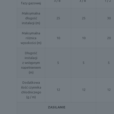
3 / 8 ''
3 / 8 ''
1 / 2 ''
fazy gazowej
Maksymalna
długość
25
25
30
instalacji (m)
Maksymalna
różnica
10
10
20
wysokości (m)
Długość
instalacji
z wstępnym
5
5
5
napełnieniem
(m)
Dodatkowa
ilość czynnika
12
12
12
chłodniczego
(g / m)
ZASILANIE