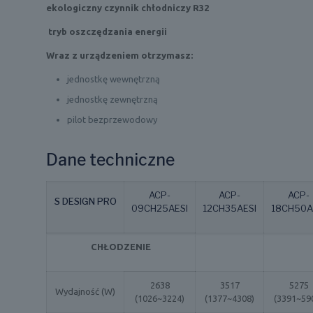
ekologiczny czynnik chłodniczy R32
tryb oszczędzania energii
Wraz z urządzeniem otrzymasz:
jednostkę wewnętrzną
jednostkę zewnętrzną
pilot bezprzewodowy
Dane techniczne
ACP-
ACP-
ACP-
S DESIGN PRO
09CH25AESI
12CH35AESI
18CH50A
CHŁODZENIE
2638
3517
5275
Wydajność (W)
(1026~3224)
(1377~4308)
(3391~59