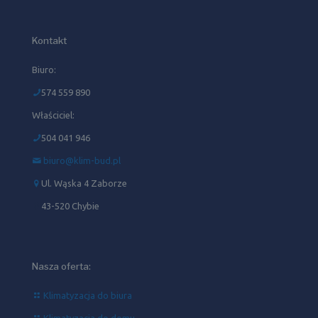
Kontakt
Biuro:
574 559 890
Właściciel:
504 041 946‬
biuro@klim-bud.pl
Ul. Wąska 4 Zaborze
43-520 Chybie
Nasza oferta:
Klimatyzacja do biura
Klimatyzacja do domu