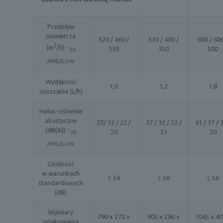
Przepływ
powietrza
520 / 460 /
530 / 400 /
800 / 600
3
(m
/h) -
330
350
500
HI
/MID/LOW
Wydajność
1,0
1,2
1,8
osuszania (L/h)
Hałas-ciśnienie
akustyczne
37/ 32 / 22 /
37 / 32 / 22 /
41 / 37 / 
(dB(A)) -
20
21
20
HI
/MID/LOW
Głośność
w warunkach
⩽ 54
⩽ 56
⩽ 56
standardowych
(dB)
Wymiary
790 x 270 x
905 x 290 x
1045 x 40
opakowania