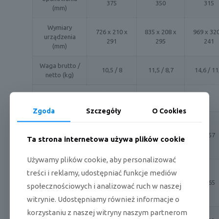
375
350
315
(mm)
Wymiary
726 x 210 x
835 x 208 x
969 x 32
urządzenia
291
295
241
(mm)
Waga brutto /
10,5 / 8
11,5 / 8,7
14,6 / 11
netto (kg)
JEDNOSTKA ZEWNĘTRZNA
Zgoda
Szczegóły
O Cookies
Hałas -
ciśnienie
⩽ 55,5
⩽ 55
⩽ 57
Ta strona internetowa używa plików cookie
akustyczne
(dB(A))
Używamy plików cookie, aby personalizować
Głośność
treści i reklamy, udostępniać funkcje mediów
w warunkach
⩽ 62
⩽ 62
⩽ 65
społecznościowych i analizować ruch w naszej
standardowych
(dB)
witrynie. Udostępniamy również informacje o
korzystaniu z naszej witryny naszym partnerom
Czynnik