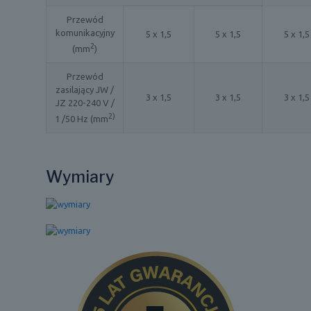
Przewód
komunikacyjny
5 x 1,5
5 x 1,5
5 x 1,5
2
(mm
)
Przewód
zasilający JW /
3 x 1,5
3 x 1,5
3 x 1,5
JZ 220-240 V /
2)
1 /50 Hz (mm
Wymiary