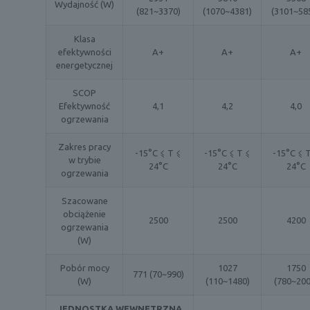
Wydajność (W)
(821~3370)
(1070~4381)
(3101~58
Klasa
efektywności
A+
A+
A+
energetycznej
SCOP
Efektywność
4,1
4,2
4,0
ogrzewania
Zakres pracy
-15°C ⩽ T ⩽
-15°C ⩽ T ⩽
-15°C ⩽ 
w trybie
24°C
24°C
24°C
ogrzewania
Szacowane
obciążenie
2500
2500
4200
ogrzewania
(W)
Pobór mocy
1027
1750
771 (70~990)
(W)
(110~1480)
(780~200
JEDNOSTKA WEWNĘTRZNA