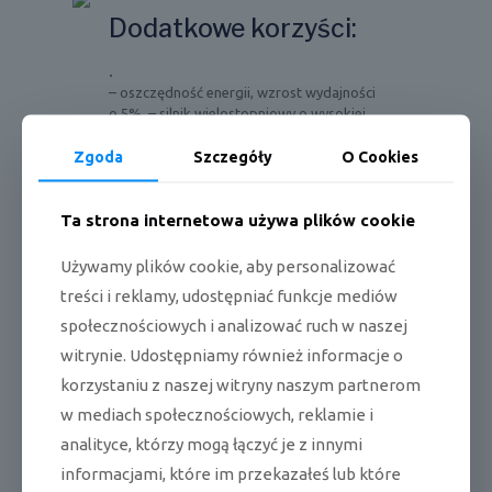
Dodatkowe korzyści:
.
– oszczędność energii, wzrost wydajności
o 5%, – silnik wielostopniowy o wysokiej
wydajności, – zintegrowana innowacyjna
struktura, – wysoka niezawodność,
Zgoda
Szczegóły
O Cookies
żywotność do 20 lat
– technologia kontroli oleju obiegowego, –
redukcja szumów o 3dB, – zastosowanie
Ta strona internetowa używa plików cookie
materiałów akustycznych tłumiących aero,
– technologia tłumienia szumów o niskiej
Używamy plików cookie, aby personalizować
częstotliwości PEAK
treści i reklamy, udostępniać funkcje mediów
społecznościowych i analizować ruch w naszej
witrynie. Udostępniamy również informacje o
korzystaniu z naszej witryny naszym partnerom
Grzałka tacy
w mediach społecznościowych, reklamie i
ociekowej
analityce, którzy mogą łączyć je z innymi
informacjami, które im przekazałeś lub które
Zabezpiecza przed oblodzeniem