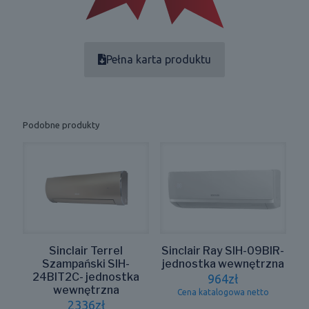
Pełna karta produktu
Podobne produkty
Sinclair Terrel
Sinclair Ray SIH-09BIR-
Szampański SIH-
jednostka wewnętrzna
24BIT2C- jednostka
964
zł
wewnętrzna
Cena katalogowa netto
2336
zł