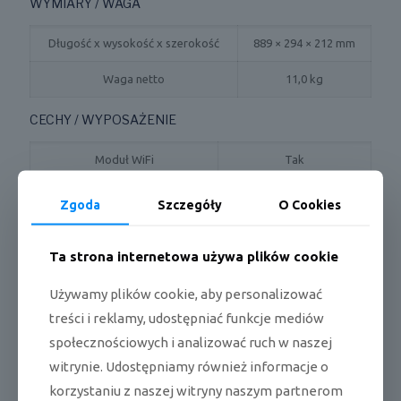
WYMIARY / WAGA
Długość x wysokość x szerokość
889 × 294 × 212 mm
Waga netto
11,0 kg
CECHY / WYPOSAŻENIE
Moduł WiFi
Tak
Filtr plazmowy
Tak
Zgoda
Szczegóły
O Cookies
Funkcja I-Feel
Tak
Ta strona internetowa używa plików cookie
Żaluzje prawo-lewo sterowane
Tak
z pilota
Używamy plików cookie, aby personalizować
treści i reklamy, udostępniać funkcje mediów
Ilość biegów wentylatora jedn.
7
wewn.
społecznościowych i analizować ruch w naszej
witrynie. Udostępniamy również informacje o
Pilot w standardzie
Bezprzewodowy
korzystaniu z naszej witryny naszym partnerom