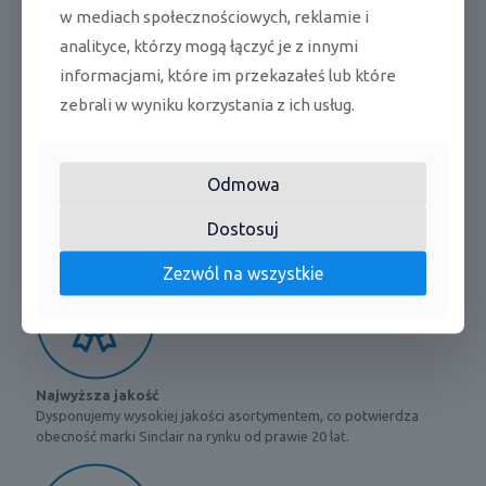
Możliwość podłączenia pilota
w mediach społecznościowych, reklamie i
Tak
przewodowego
analityce, którzy mogą łączyć je z innymi
Styk On/Off
Tak
informacjami, które im przekazałeś lub które
zebrali w wyniku korzystania z ich usług.
Opcjonalnie (SWC-02C
Modbus
lub SWC-04C)
Bacnet
Opcjonalnie (SBG-01)
Odmowa
Dostosuj
Zezwól na wszystkie
Najwyższa jakość
Dysponujemy wysokiej jakości asortymentem, co potwierdza
obecność marki Sinclair na rynku od prawie 20 lat.