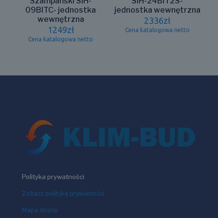
Szampański SIH-
SIH-24BIT2S-
09BITC- jednostka
jednostka wewnętrzna
wewnętrzna
2336
zł
1249
zł
Cena katalogowa netto
Cena katalogowa netto
Polityka prywatności
Zobacz politykę prywatności
Mapa strony