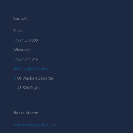
Kontakt
Biuro:
574 559 890
Właściciel:
504 041 946‬
biuro@klim-bud.pl
Ul. Wąska 4 Zaborze
43-520 Chybie
Nasza oferta:
Klimatyzacja do biura