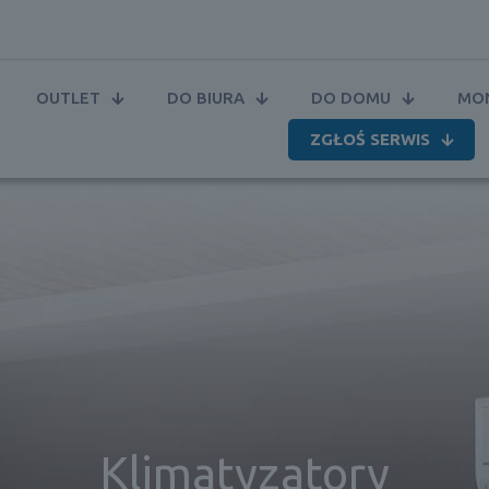
OUTLET
DO BIURA
DO DOMU
MON
ZGŁOŚ SERWIS
Klimatyzatory