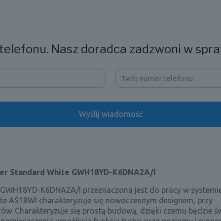
elefonu. Nasz doradca zadzwoni w spra
ber Standard White GWH18YD-K6DNA2A/I
e GWH18YD-K6DNA2A/I przeznaczona jest do pracy w systemi
ite AS18WI charakteryzuje się nowoczesnym designem, przy
. Charakteryzuje się prostą budową, dzięki czemu będzie św