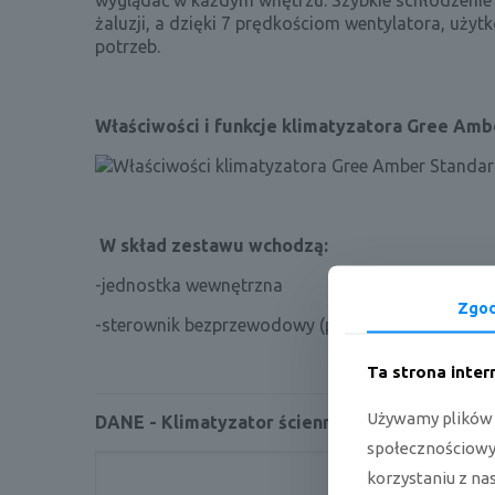
wyglądać w każdym wnętrzu. Szybkie schłodzenie
żaluzji, a dzięki 7 prędkościom wentylatora, uż
potrzeb.
Właściwości i funkcje klimatyzatora Gree A
W skład zestawu wchodzą:
-jednostka wewnętrzna
Zgo
-sterownik bezprzewodowy (pilot)
Ta strona inte
Używamy plików c
DANE - Klimatyzator ścienny Gree Amber St
społecznościowyc
G
korzystaniu z na