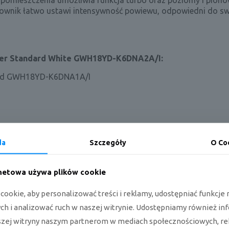
 pomieszczenia umożliwia funkcja turbo oraz poziomy i piono
ytkownik łatwo ustawi intensywność powiewu, odpowiedni do s
mber Standard White GWH18YD-K6DNA2A/I:
da
Szczegóły
O Co
rnetowa używa plików cookie
ookie, aby personalizować treści i reklamy, udostępniać funkcj
andard White GWH18YD-K6DNA2A/I
h i analizować ruch w naszej witrynie. Udostępniamy również in
WH18YD-K6DNA2A/I
szej witryny naszym partnerom w mediach społecznościowych, re