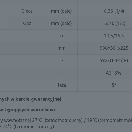
Ciecz
mm (cale)
6,35 (1/4)
Gaz
mm (cale)
12,70 (1/2)
kg
13,5/16,5
mm
996x301x225
-
YAG1FB2 (IR)
-
AS18WI
lata
5*
ych w karcie gwarancyjnej
następujących warunków:
ry wewnętrznej 27°C (termometr suchy) / 19°C (termometr mok
/ 24°C (termometr mokry).