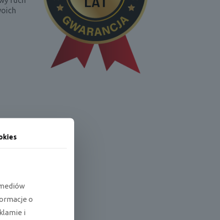
wy ruch
woich
okies
e mediów
formacje o
klamie i