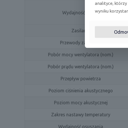
analityce, którzy
wyniku korzystani
Wydajność (nom.)
Zasilanie
Odmo
Przewody zasilające
Pobór mocy wentylatora (nom.)
Pobór prądu wentylatora (nom.)
Przepływ powietrza
Poziom ciśnienia akustycznego
Poziom mocy akustycznej
Zakres nastawy temperatury
Wydajność osuszania