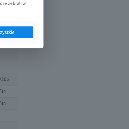
tóre zebrali w
zystkie
/306
/34
/44