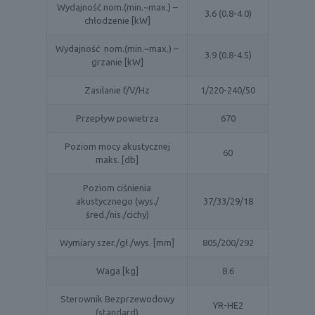
Wydajność nom.(min.~max.) –
3.6 (0.8-4.0)
chłodzenie [kW]
Wydajność nom.(min.~max.) –
3.9 (0.8-4.5)
grzanie [kW]
Zasilanie f/V/Hz
1/220-240/50
Przepływ powietrza
670
Poziom mocy akustycznej
60
maks. [db]
Poziom ciśnienia
akustycznego (wys./
37/33/29/18
śred./nis./cichy)
Wymiary szer./gł./wys. [mm]
805/200/292
Waga [kg]
8.6
Sterownik Bezprzewodowy
YR-HE2
(standard)