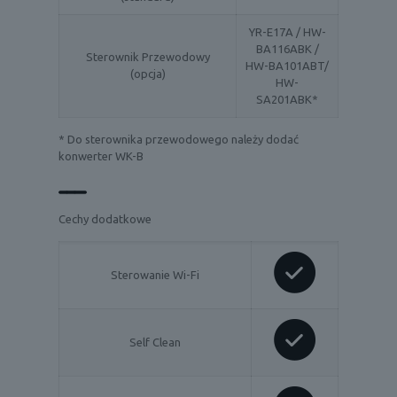
YR-E17A / HW-
BA116ABK /
Sterownik Przewodowy
HW-BA101ABT/
(opcja)
HW-
SA201ABK*
* Do sterownika przewodowego należy dodać
konwerter WK-B
Cechy dodatkowe
Sterowanie Wi-Fi
Self Clean