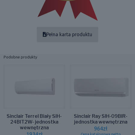
Pełna karta produktu
Podobne produkty
Sinclair Terrel Biały SIH-
Sinclair Ray SIH-09BIR-
24BIT2W- jednostka
jednostka wewnętrzna
wewnętrzna
964
zł
1934
zł
Cena katalogowa netto