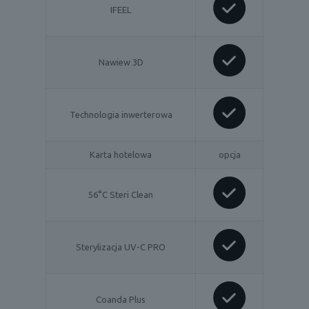
IFEEL
Nawiew 3D
Technologia inwerterowa
Karta hotelowa
opcja
56°C Steri Clean
Sterylizacja UV-C PRO
Coanda Plus