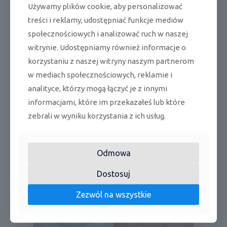
Używamy plików cookie, aby personalizować
treści i reklamy, udostępniać funkcje mediów
COANDA Plus
społecznościowych i analizować ruch w naszej
Funkcja COANDA Plus, która sprawia, że nawiew
witrynie. Udostępniamy również informacje o
z klimatyzatora jest silniejszy oraz osiąga większy
korzystaniu z naszej witryny naszym partnerom
zasięg docierając do każdej części pomieszczenia –
przy odpowiednim doborze urządzenia. W trybie
w mediach społecznościowych, reklamie i
chłodzenia, nawiew kierowany jest w górę, dzięki
analityce, którzy mogą łączyć je z innymi
czemu strumień zimnego powietrza nie jest
informacjami, które im przekazałeś lub które
skierowany bezpośrednio na użytkownika. W trybie
ogrzewania, nawiew kierowany jest w dół, co pozwala
zebrali w wyniku korzystania z ich usług.
na lepsze rozprowadzenie ciepła i uzyskanie jednolitej
temperatury w pomieszczeniu.
Odmowa
Dostosuj
Zezwól na wszystkie