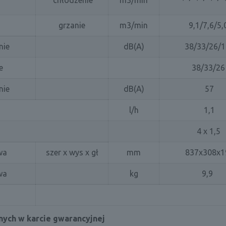
chłodzenie
m3/min
grzanie
m3/min
9,1/7,6/5,
nie
dB(A)
38/33/26/
e
38/33/26
nie
dB(A)
57
l/h
1,1
4 x 1,5
wa
szer x wys x gł
mm
837x308x1
wa
kg
9,9
ych w karcie gwarancyjnej