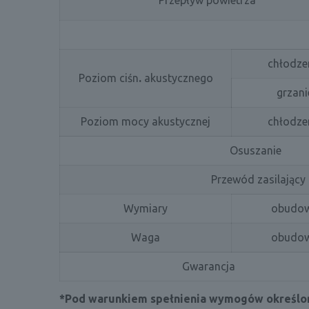
Przepływ powietrza
chłodze
Poziom ciśn
.
akustycznego
grzani
Poziom mocy akustycznej
chłodze
Osuszanie
Przewód zasilający
Wymiary
obudo
Waga
obudo
Gwarancja
*Pod warunkiem spełnienia wymogów określon