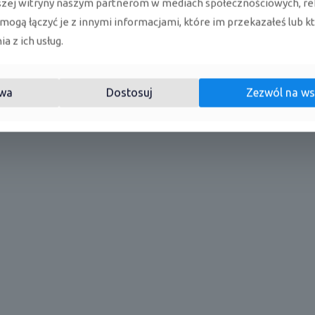
szej witryny naszym partnerom w mediach społecznościowych, re
 mogą łączyć je z innymi informacjami, które im przekazałeś lub k
lator w jednostce wewnętrznej eliminuje bakterie w 99,99% przy
a z ich usług.
alnego dla ludzkiego oka, dając nam dodatkowy komfort użyt
wa
Dostosuj
Zezwól na ws
o LG AC09BK.NSJ Artcool Mirror: