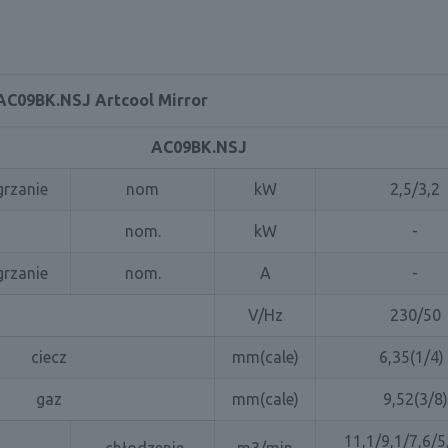
AC09BK.NSJ Artcool Mirror
AC09BK.NSJ
grzanie
nom
kW
2,5/3,2
nom.
kW
-
grzanie
nom.
A
-
V/Hz
230/50
ciecz
mm(cale)
6,35(1/4)
gaz
mm(cale)
9,52(3/8)
11,1/9,1/7,6/5