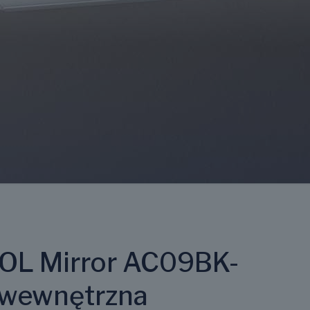
OL Mirror AC09BK-
 wewnętrzna