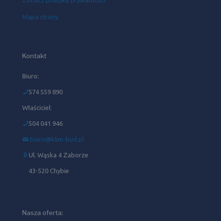
Mapa strony
Kontakt
Biuro:
574 559 890
Właściciel:
504 041 946‬
biuro@klim-bud.pl
Ul. Wąska 4 Zaborze
43-520 Chybie
Nasza oferta: