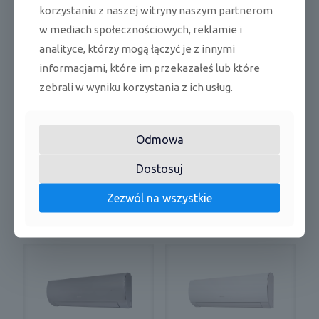
Podobne produkty
korzystaniu z naszej witryny naszym partnerom
w mediach społecznościowych, reklamie i
analityce, którzy mogą łączyć je z innymi
informacjami, które im przekazałeś lub które
zebrali w wyniku korzystania z ich usług.
Sinclair Terrel Srebrny
Sinclair Terrel
Odmowa
SIH-13BITS- jednostka
Szampański SIH-
wewnętrzna
18BIT2C- jednostka
Dostosuj
wewnętrzna
1339
zł
1880
zł
Cena katalogowa netto
Zezwól na wszystkie
Cena katalogowa netto