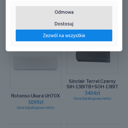
*wyświetlacz oczyszczania powietrza
Odmowa
Dostosuj
Podobne produkty
Zezwól na wszystkie
Sinclair Terrel Czarny
SIH-13BITB+SOH-13BIT
3404
zł
Rotenso Ukura UH70X
Cena katalogowa netto
5099
zł
Cena katalogowa netto