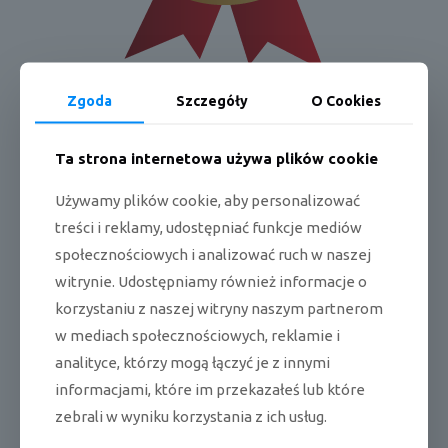
Zgoda
Szczegóły
O Cookies
Pełna karta produktu
Ta strona internetowa używa plików cookie
Dane techniczne:
Używamy plików cookie, aby personalizować
*4-stronny wylot powietrza
treści i reklamy, udostępniać funkcje mediów
społecznościowych i analizować ruch w naszej
*podwójne łopatki
witrynie. Udostępniamy również informacje o
*wentylator Full 3D Turbo
korzystaniu z naszej witryny naszym partnerom
*wysokowydajny wymiennik ciepła (HEX)
w mediach społecznościowych, reklamie i
analityce, którzy mogą łączyć je z innymi
*wykrywanie osób przy bezpośrednim/ pośrednim nawiewie
powietrza
informacjami, które im przekazałeś lub które
*wykrywanie temperatury od sufitu do podłogi
zebrali w wyniku korzystania z ich usług.
*oczyszczanie powietrza w 4 krokach