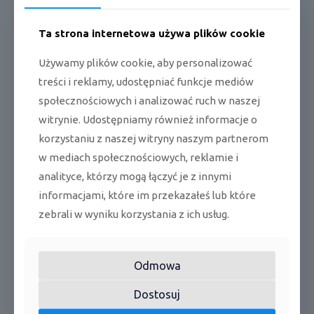
*funkcja zerowego zużycia energii,
*funkcja auto restartu,
Ta strona internetowa używa plików cookie
*sterownik centralny,
Używamy plików cookie, aby personalizować
*funkcja gorącego startu,
treści i reklamy, udostępniać funkcje mediów
*24-godzinne oprogramowanie ON/OFF,
społecznościowych i analizować ruch w naszej
witrynie. Udostępniamy również informacje o
*bezprzewodowy pilot,
korzystaniu z naszej witryny naszym partnerom
*funkcja Jet Cool,
w mediach społecznościowych, reklamie i
*WiFi (opcja),
analityce, którzy mogą łączyć je z innymi
*3-letnia gwarancja.
informacjami, które im przekazałeś lub które
zebrali w wyniku korzystania z ich usług.
Podobne produkty
Odmowa
Dostosuj