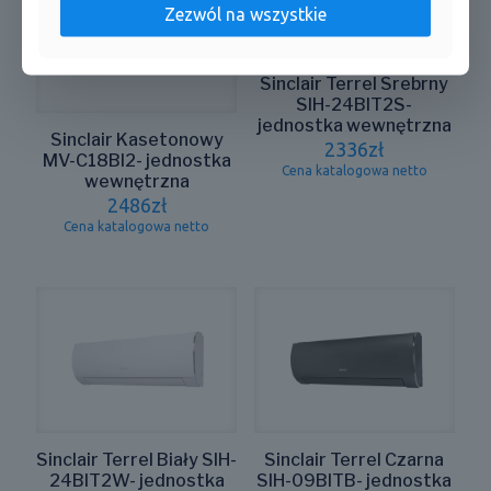
Zezwól na wszystkie
Sinclair Terrel Srebrny
SIH-24BIT2S-
jednostka wewnętrzna
Sinclair Kasetonowy
2336
zł
MV-C18BI2- jednostka
Cena katalogowa netto
wewnętrzna
2486
zł
Cena katalogowa netto
Sinclair Terrel Biały SIH-
Sinclair Terrel Czarna
24BIT2W- jednostka
SIH-09BITB- jednostka