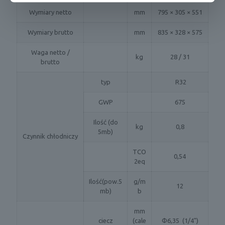
Wymiary netto
mm
795 × 305 × 551
Wymiary brutto
mm
835 × 328 × 575
Waga netto /
kg
28 / 31
brutto
typ
R32
GWP
675
Ilość (do
kg
0,8
5mb)
Czynnik chłodniczy
TCO
0,54
2eq
Ilość(pow.5
g/m
12
mb)
b
mm
ciecz
(cale
Φ6,35 (1/4")