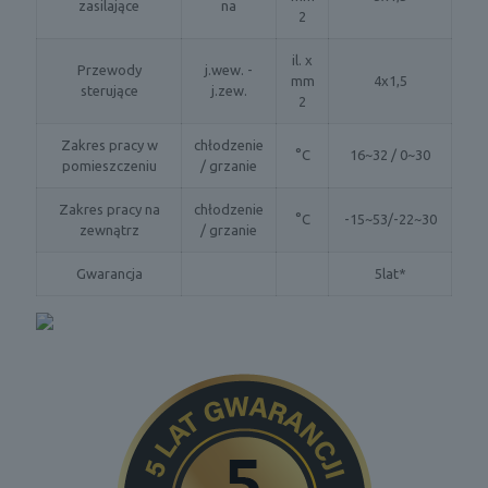
zasilające
na
2
il. x
Przewody
j.wew. -
mm
4x1,5
sterujące
j.zew.
2
Zakres pracy w
chłodzenie
°C
16~32 / 0~30
pomieszczeniu
/ grzanie
Zakres pracy na
chłodzenie
°C
-15~53/-22~30
zewnątrz
/ grzanie
Gwarancja
5lat*