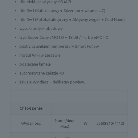
filtr elektrostatyczny HD iAIR
filtr 3w1 (Katechinowy + Silver Ion + witamina C)
filtr 3w1 (Fotokatalistyczny + Aktywny węgiel + Cold Nano)
wysoki połysk obudowy
tryb Super Cichy eMOTO – 18 dB / Turbo eMOTO
pilot z czujnikiem temperatury Smart Follow
moduł WiFi w zestawie
pozłacane lamele
automatyczne żaluzje 4D
żaluzje Windless – delikatny powiew.
Chłodzenie
Nom.(Min.-
Wydajność
W
3560(810-4412)
Max)