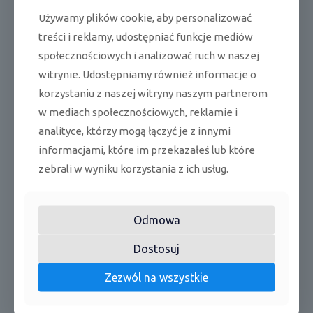
Wymiary netto
S x G x W
mm
883 × 195 × 310
Używamy plików cookie, aby personalizować
treści i reklamy, udostępniać funkcje mediów
Wymiary brutto
S x G x W
mm
964 × 262 × 375
społecznościowych i analizować ruch w naszej
Waga netto /
witrynie. Udostępniamy również informacje o
kg
10,5 / 13
brutto
korzystaniu z naszej witryny naszym partnerom
JEDNOSTKA
w mediach społecznościowych, reklamie i
LE35Xo
ZEWNĘTRZNA
analityce, którzy mogą łączyć je z innymi
informacjami, które im przekazałeś lub które
Prędkość
obr/
wys./śr./ni.
835 / 722 / 478
wentylatora
min
zebrali w wyniku korzystania z ich usług.
Maksymalny
m3/
przepływ
2200
h
Odmowa
powietrza
Dostosuj
Poziom ciśnienia
dB(
52
akustycznego
A)
Zezwól na wszystkie
Poziom mocy
dB(
62
akustycznej
A)