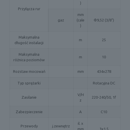
)
Przyłącza rur
mm
gaz
(cale
Φ9,52 (3/8")
)
Maksymalna
m
25
długość instalacji
Maksymalna
m
10
różnica poziomów
Rozstaw mocowań
mm
434x278
Typ sprężarki
Rotacyjna DC
V/H
Zasilanie
220-240/50, 1f
z
Zabezpieczenie
A
C10
il. x
Przewody
j.zewnętrz
mm
3x1,5