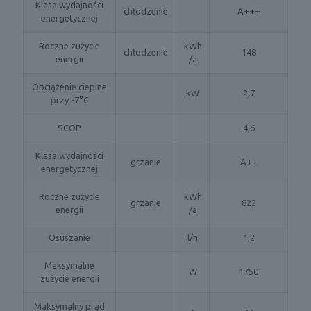
Klasa wydajności
chłodzenie
A+++
energetycznej
Roczne zużycie
kWh
chłodzenie
148
energii
/a
Obciążenie cieplne
kW
2,7
przy -7°C
SCOP
4,6
Klasa wydajności
grzanie
A++
energetycznej
Roczne zużycie
kWh
grzanie
822
energii
/a
Osuszanie
l/h
1,2
Maksymalne
W
1750
zużycie energii
Maksymalny prąd