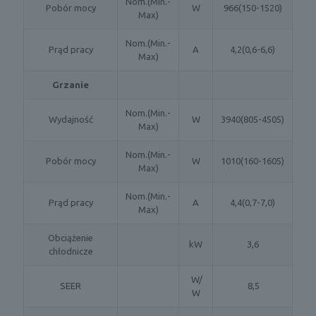
Nom.(Min.-
Pobór mocy
W
966(150-1520)
Max)
Nom.(Min.-
Prąd pracy
A
4,2(0,6-6,6)
Max)
Grzanie
Nom.(Min.-
Wydajność
W
3940(805-4505)
Max)
Nom.(Min.-
Pobór mocy
W
1010(160-1605)
Max)
Nom.(Min.-
Prąd pracy
A
4,4(0,7-7,0)
Max)
Obciążenie
kW
3,6
chłodnicze
W/
SEER
8,5
W