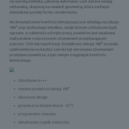
się wysoką estetyką i jakością wykonania. Luve zwraca uwagę
niebanalną, skupioną na owalach geometrią, która zachwyci
miłośników prostej formy i modernizmu.
Na doświadczenie komfortu klimatyzacji Luve składają się żaluzja
180° oraz technologia Windless, dzięki którym schłodzone bądź
ogrzane, w zależności od trybu pracy, powietrze jest uwalniane
maksymalnie rozproszonym strumieniem przepływającym
poprzez 1330 mikroperforacji. Dodatkowo żaluzja 180° pozwala
użytkownikowi na bardzo szeroki kąt sterowania strumieniem
przepływu powietrza, a tym samym osiągnięcie komfortu
termicznego.
chłodzenie A+++
nawiew powietrza żaluzją 180°
luksusowy design
grzanie przy temperaturze -22°C
programator czasowy
wbudowany czujnik zmierzchu