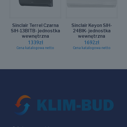
Sinclair Terrel Czarna
Sinclair Keyon SIH-
SIH-13BITB- jednostka
24BIK- jednostka
wewnętrzna
wewnętrzna
1339
zł
1692
zł
Cena katalogowa netto
Cena katalogowa netto