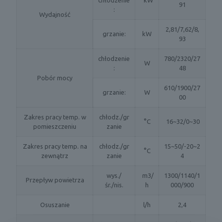
chłodzenie
kW
91
:
Wydajność
2,81/7,62/8,
grzanie:
kW
93
chłodzenie
780/2320/27
W
:
48
Pobór mocy
610/1900/27
grzanie:
W
00
Zakres pracy temp. w
chłodz./gr
°C
16~32/0~30
pomieszczeniu
zanie
Zakres pracy temp. na
chłodz./gr
15~50/-20~2
°C
zewnątrz
zanie
4
wys./
m3/
1300/1140/1
Przepływ powietrza
śr./nis.
h
000/900
Osuszanie
l/h
2,4