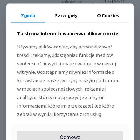
chłodzenie
3,4/10,1/11,
A
:
9
Prąd pracy
Zgoda
Szczegóły
O Cookies
grzanie:
A
2,7/8,3/11,7
(wys./
obr/
608/552/496
Ta strona internetowa używa plików cookie
Prędkość wentylatora
śr./nis.)
min
/420
Używamy plików cookie, aby personalizować
Poziom ciśnienia
(wys./
dB(
45/42/39/27
treści i reklamy, udostępniać funkcje mediów
akustycznego
śr./nis.)
A)
społecznościowych i analizować ruch w naszej
Poziom mocy
dB(
witrynie. Udostępniamy również informacje o
57
akustycznej
A)
korzystaniu z naszej witryny naszym partnerom
830x830x20
w mediach społecznościowych, reklamie i
Wymiary netto
mm
5
analityce, którzy mogą łączyć je z innymi
informacjami, które im przekazałeś lub które
910x910x25
Wymiary brutto
mm
0
zebrali w wyniku korzystania z ich usług.
Waga netto/brutto
kg
21,6/25,4
Odmowa
mm(