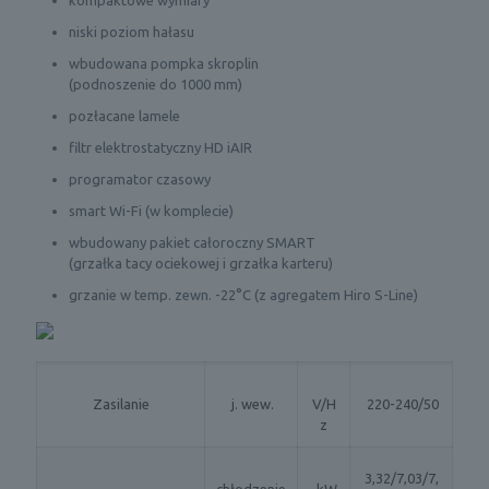
kompaktowe wymiary
niski poziom hałasu
wbudowana pompka skroplin
(podnoszenie do 1000 mm)
pozłacane lamele
filtr elektrostatyczny HD iAIR
programator czasowy
smart Wi-Fi (w komplecie)
wbudowany pakiet całoroczny SMART
(grzałka tacy ociekowej i grzałka karteru)
grzanie w temp. zewn. -22°C (z agregatem Hiro S-Line)
Zasilanie
j. wew.
V/H
220-240/50
z
3,32/7,03/7,