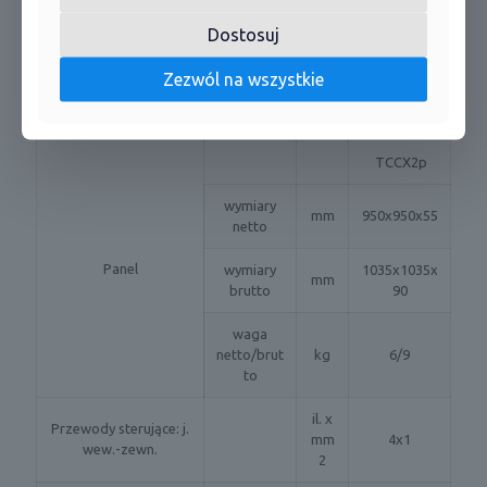
ciecz:
9,52 / 3/8''
cale)
Dostosuj
Średnica rur
mm(
gaz:
15,9 / 5/8''
cale)
Zezwól na wszystkie
Odpływ skroplin
mm
32
TCCX2p
wymiary
mm
950x950x55
netto
Panel
wymiary
1035x1035x
mm
brutto
90
waga
netto/brut
kg
6/9
to
il. x
Przewody sterujące: j.
mm
4x1
wew.-zewn.
2