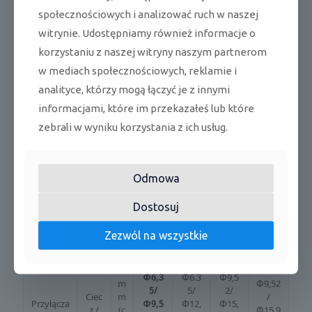
społecznościowych i analizować ruch w naszej
Czy
witrynie. Udostępniamy również informacje o
nnik
k
chło
0,72
1,15
1,5
2,0
korzystaniu z naszej witryny naszym partnerom
g
dnic
w mediach społecznościowych, reklamie i
zy
Ilość
(do
analityce, którzy mogą łączyć je z innymi
5mb
T
informacjami, które im przekazałeś lub które
)
C
zebrali w wyniku korzystania z ich usług.
O
0,49
0,78
1,01
135
^
e
ą
Odmowa
Ilość
g
Dostosuj
(po
/
w.
12
12
24
24
m
Zezwól na wszystkie
5mb
b
)
6,3
6.3
9,5
Φ
Φ
Φ
m
9,52
Φ
5/
5/
2/
Ciec
m
/
Przyłącza
9,5
12,
15,
Φ
Φ
Φ
z /
(c
15,9
Φ