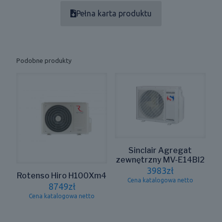
Pełna karta produktu
Podobne produkty
Sinclair Agregat
zewnętrzny MV-E14BI2
3983
zł
Rotenso Hiro H100Xm4
Cena katalogowa netto
8749
zł
Cena katalogowa netto