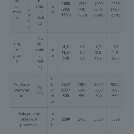
Pob
m.
z
1038
1510
1900
2250
ór
(Min
m
a
(302-
(740-
(640-
(430-
moc
. -
m
n
1390)
1760)
2580)
2750)
y
Mak
i
s.)
e
No
Prą
m.
4,5
6,6
8,3
9,8
d
(Min
m
(1,3-
(3,2-
(2,8-
(1,9-
prac
. -
m
6,0)
7,7)
11,2)
12,0)
y
Mak
s.)
o
Prędkość
b
780 /
790 /
800 /
900 /
W/
wentylat
r/
600 /
650 /
700 /
750 /
Ś/N
ora
m
500
550
580
550
in
Maksymalny
m
przepływ
3/
2200
2400
3500
3800
powietrza
h