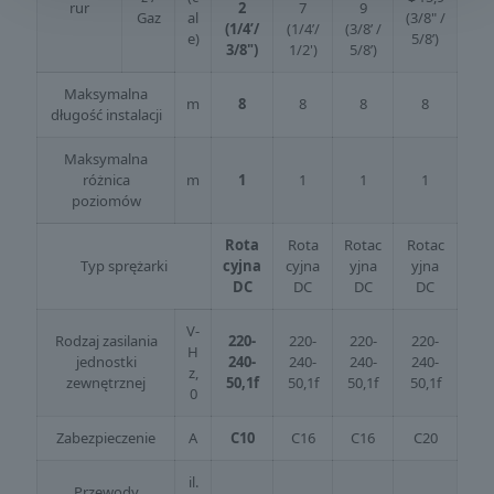
rur
2
7
9
Gaz
al
(3/8" /
(1/4’/
(1/4’/
(3/8’ /
e)
5/8’)
3/8")
1/2')
5/8’)
Maksymalna
m
8
8
8
8
długość instalacji
Maksymalna
różnica
m
1
1
1
1
poziomów
Rota
Rota
Rotac
Rotac
Typ sprężarki
cyjna
cyjna
yjna
yjna
DC
DC
DC
DC
V-
Rodzaj zasilania
220-
220-
220-
220-
H
jednostki
240-
240-
240-
240-
z,
zewnętrznej
50,1f
50,1f
50,1f
50,1f
0
Zabezpieczenie
A
C10
C16
C16
C20
il.
Przewody