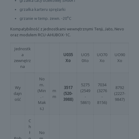
grzałka tacy ociekowej SMART
grzałka karteru sprężarki
grzanie w temp. zewn. -20°C
Kompatybilność z jednostkami wewnętrznymi Tenji, Jato, Nevo
oraz modułem RCU-AHUBOX-1C.
Jednostk
a
U035
UO5
UO70
UO90
zewnętrz
Xo
0Xo
Xo
Xo
na
No
m.
5275
7034
Wy
3517
8792
(Min
m
(2549
(3276
dajn
(520-
(2227-
. -
m
-
-
ość
3988)
9847)
Mak
5861)
8156)
s.)
C
h
ł
No
Pob
o
m.