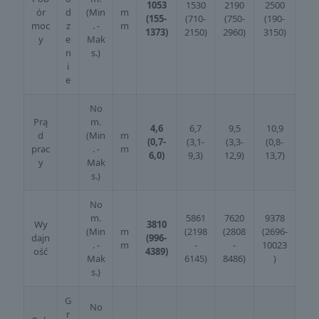
1053
1530
2190
2500
ór
d
(Min
m
(155-
(710-
(750-
(190-
moc
z
. -
m
1373)
2150)
2960)
3150)
y
e
Mak
n
s.)
i
e
No
Prą
m.
4,6
6,7
9,5
10,9
d
(Min
m
(0,7-
(3,1-
(3,3-
(0,8-
prac
. -
m
6,0)
9,3)
12,9)
13,7)
y
Mak
s.)
No
m.
5861
7620
9378
Wy
3810
(Min
m
(2198
(2808
(2696-
dajn
(996-
. -
m
-
-
10023
ość
4389)
Mak
6145)
8486)
)
s.)
G
No
r