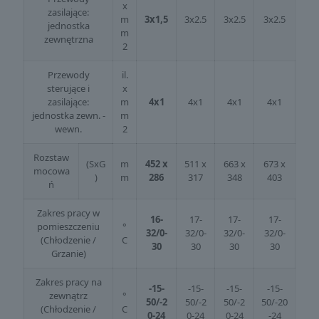
x
zasilające:
m
3x1,5
3x2.5
3x2.5
3x2.5
jednostka
m
zewnętrzna
2
Przewody
il.
sterujące i
x
zasilające:
m
4x1
4x1
4x1
4x1
jednostka zewn. -
m
wewn.
2
Rozstaw
(SxG
m
452 x
511 x
663 x
673 x
mocowa
)
m
286
317
348
403
ń
Zakres pracy w
16-
17-
17-
17-
pomieszczeniu
°
32/0-
32/0-
32/0-
32/0-
(Chłodzenie /
C
30
30
30
30
Grzanie)
Zakres pracy na
-15-
-15-
-15-
-15-
zewnątrz
°
50/-2
50/-2
50/-2
50/-20
(Chłodzenie /
C
0-24
0-24
0-24
-24