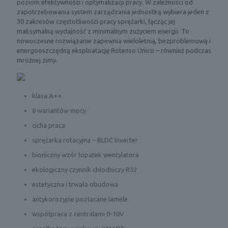
poziom efektywności i optymalizacji pracy. W zależności od
zapotrzebowania system zarządzania jednostką wybiera jeden z
30 zakresów częstotliwości pracy sprężarki, łącząc jej
maksymalną wydajność z minimalnym zużyciem energii. To
nowoczesne rozwiązanie zapewnia wieloletnią, bezproblemową i
energooszczędną eksploatację Rotenso Unico – również podczas
mroźnej zimy.
klasa A++
8 wariantów mocy
cicha praca
sprężarka rotacyjna – BLDC Inverter
bioniczny wzór łopatek wentylatora
ekologiczny czynnik chłodniczy R32
estetyczna i trwała obudowa
antykorozyjne pozłacane lamele
współpraca z centralami 0-10V