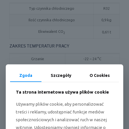
Typ czynnika chłodniczego
R32
Ilość czynnika chłodniczego
0,9 kg
Ekwiwalent CO
0,61 t
2
ZAKRES TEMPERATUR PRACY
Grzanie
-22 ~ 24 °C
Chłodzenie
-15 ~ 43 °C
Zgoda
Szczegóły
O Cookies
WYMIARY / WAGA
Ta strona internetowa używa plików cookie
Długość x wysokość x szerokość
822 x 550 x 352 mm
Używamy plików cookie, aby personalizować
Waga netto
32,0 kg
treści i reklamy, udostępniać funkcje mediów
społecznościowych i analizować ruch w naszej
CECHY / WYPOSAŻENIE
witrynie. Udostępniamy również informacje o