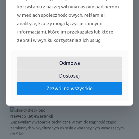
Podgrzewanie sprężarki w niskich
Grzałka
korzystaniu z naszej witryny naszym partnerom
temperaturach
karteru
w mediach społecznościowych, reklamie i
analityce, którzy mogą łączyć je z innymi
Grzałka tacy ociekowej skraplacza
Tak
informacjami, które im przekazałeś lub które
zebrali w wyniku korzystania z ich usług.
Najwyższa jakość
Dysponujemy wysokiej jakości asortymentem, co potwierdza
Odmowa
obecność marki Sinclair na rynku od prawie 20 lat.
Dostosuj
Profesjonalna obsługa
Zezwól na wszystkie
Nasz wykwalifikowany i doświadczony zespół oferuje wsparcie
techniczne oraz dobór produktów spełniających Państwa
oczekiwania.
Nawet 5 lat gwarancji!
Zapewniamy wsparcie techniczne w tym dostępność części
zamiennych w wydłużonym okresie gwarancyjnym wynoszącym
do 5 lat.