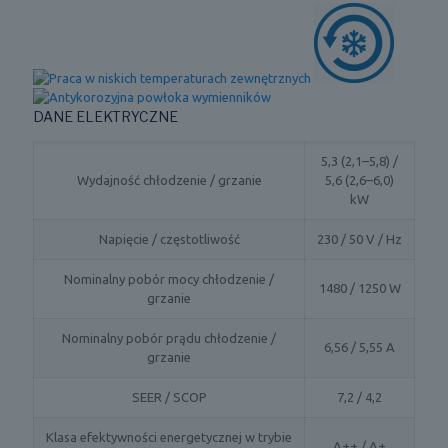
DANE ELEKTRYCZNE
5,3 (2,1–5,8) /
Wydajność chłodzenie / grzanie
5,6 (2,6–6,0)
kW
Napięcie / częstotliwość
230 / 50 V / Hz
Nominalny pobór mocy chłodzenie /
1480 / 1250 W
grzanie
Nominalny pobór prądu chłodzenie /
6,56 / 5,55 A
grzanie
SEER / SCOP
7,2 / 4,2
Klasa efektywności energetycznej w trybie
A++ / A+