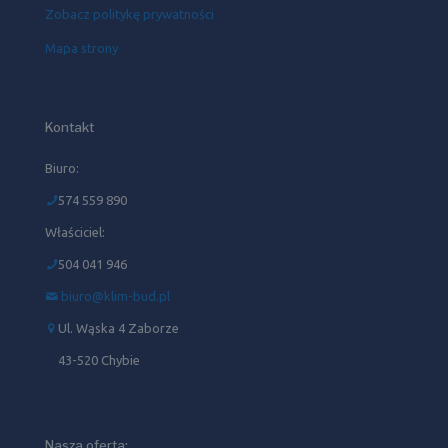
Zobacz politykę prywatności
Mapa strony
Kontakt
Biuro:
574 559 890
Właściciel:
504 041 946‬
biuro@klim-bud.pl
Ul. Wąska 4 Zaborze
43-520 Chybie
Nasza oferta: