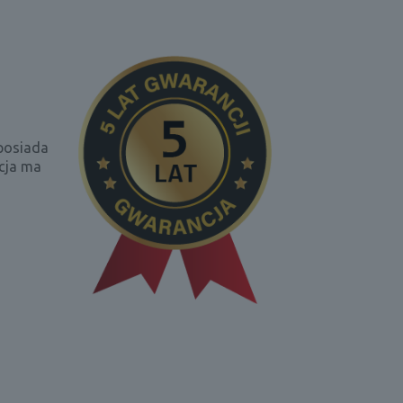
 posiada
acja ma