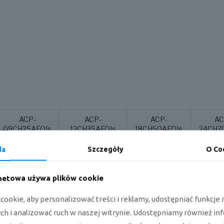
ACP-
ACP-
ACP-
AC
09CH25AEQIs
12CH35AEQIs
18CH50AEQIs
24CH7
da
Szczegóły
O Co
rnetowa używa plików cookie
2638
3517
5275
70
(909~3400)
(1114~4162)
(3101~5832)
(2081
ookie, aby personalizować treści i reklamy, udostępniać funkcj
h i analizować ruch w naszej witrynie. Udostępniamy również in
A++
A++
A++
A