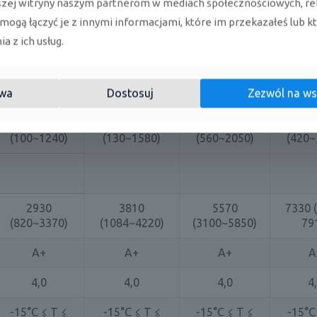
szej witryny naszym partnerom w mediach społecznościowych, re
6,3
6,1
7,4
6
 mogą łączyć je z innymi informacjami, które im przekazałeś lub k
a z ich usług.
-15°C ⩽ T ⩽
-15°C ⩽ T ⩽
-15°C ⩽ T ⩽
-15°C
50°C
50°C
50°C
50
wa
Dostosuj
Zezwól na ws
2800
3600
5200
70
732
1213
1550
26
(100~1240)
(130~1580)
(560~2050)
(420~
2930
3810
5570
7330 
(820~3370)
(1084~4220)
(3100~5850)
79
A+
A+
A+
A
4,0
4,0
4,0
4
-15°C ⩽ T ⩽
-15°C ⩽ T ⩽
-15°C ⩽ T ⩽
-15°C