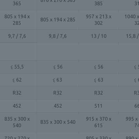
870 x 270 x 365
365
385
3
805 x 194 x
957 x 213 x
1040 x
805 x 194 x 285
285
302
3
9,7 / 7,6
9,8 / 7,6
13 / 10
15,8 
⩽ 55,5
⩽ 56
⩽ 56
⩽ 
⩽ 62
⩽ 63
⩽ 63
⩽ 
R32
R32
R32
R
452
452
511
6
835 x 300 x
915 x 370 x
995 x
835 x 300 x 540
540
615
7
720 x 270 x
805 x 330 x
890 x