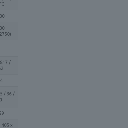
°C
00
00
2750)
 817 /
62
,4
5 / 36 /
0
59
 405 x