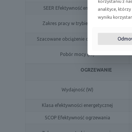
korzystaniu z na
SEER Efektywność energetyczna
analityce, którzy
wyniku korzystani
Zakres pracy w trybie chłodzenia
Odmo
Szacowane obciążenie chłodzenia (W)
Pobór mocy (W)
OGRZEWANIE
Wydajność (W)
Klasa efektywności energetycznej
SCOP Efektywność ogrzewania