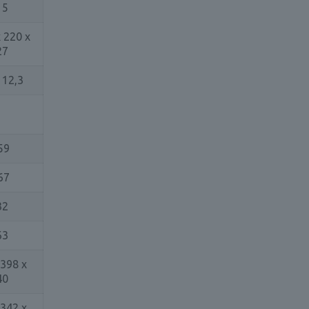
15
 220 x
27
/ 12,3
59
67
32
63
 398 x
40
 342 x