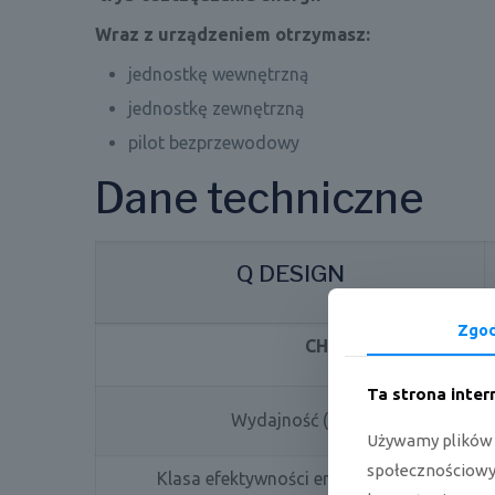
Wraz z urządzeniem otrzymasz:
jednostkę wewnętrzną
jednostkę zewnętrzną
pilot bezprzewodowy
Dane techniczne
Q DESIGN
Zgo
CHŁODZENIE
Ta strona inte
Wydajność (W)
Używamy plików c
społecznościowyc
Klasa efektywności energetycznej