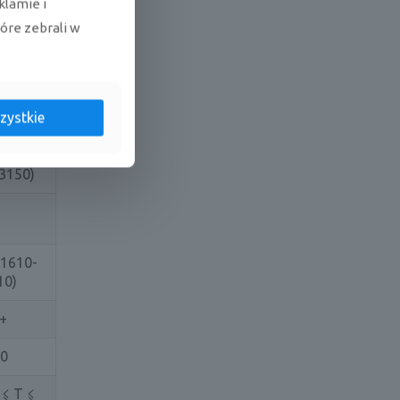
klamie i
,1
tóre zebrali w
 ⩽ T ⩽
°C
zystkie
00
00
3150)
(1610-
10)
+
,0
 ⩽ T ⩽