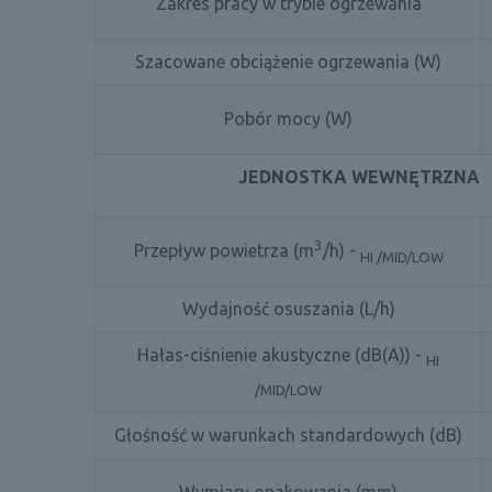
Zakres pracy w trybie ogrzewania
Szacowane obciążenie ogrzewania (W)
Pobór mocy (W)
JEDNOSTKA WEWNĘTRZNA
3
Przepływ powietrza (m
/h) -
HI /MID/LOW
Wydajność osuszania (L/h)
Hałas-ciśnienie akustyczne (dB(A)) -
HI
/MID/LOW
Głośność w warunkach standardowych (dB)