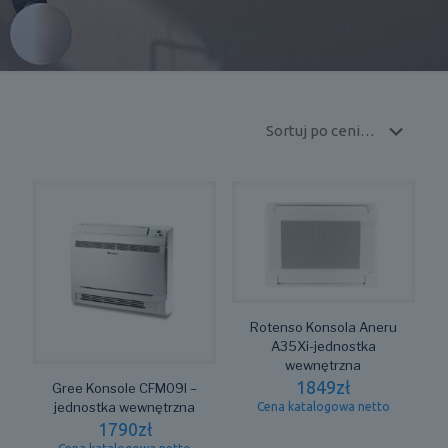
Rotenso Konsola Aneru
A35Xi-jednostka
wewnętrzna
1849
zł
Gree Konsole CFM09I –
jednostka wewnętrzna
Cena katalogowa netto
1790
zł