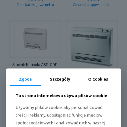
Cena katalogowa netto
Cena katalogowa netto
Sinclair Konsola ASP-09BI
4673
zł
Cena katalogowa netto
Gree Konsola CO09
Zgoda
Szczegóły
O Cookies
4690
zł
Cena katalogowa netto
Ta strona internetowa używa plików cookie
Używamy plików cookie, aby personalizować
treści i reklamy, udostępniać funkcje mediów
społecznościowych i analizować ruch w naszej