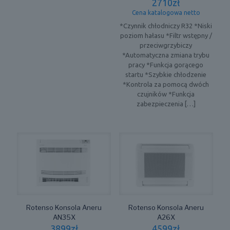
2710
zł
Cena katalogowa netto
*Czynnik chłodniczy R32 *Niski
poziom hałasu *Filtr wstępny /
przeciwgrzybiczy
*Automatyczna zmiana trybu
pracy *Funkcja gorącego
startu *Szybkie chłodzenie
*Kontrola za pomocą dwóch
czujników *Funkcja
zabezpieczenia
[…]
Rotenso Konsola Aneru
Rotenso Konsola Aneru
AN35X
A26X
3899
zł
4599
zł