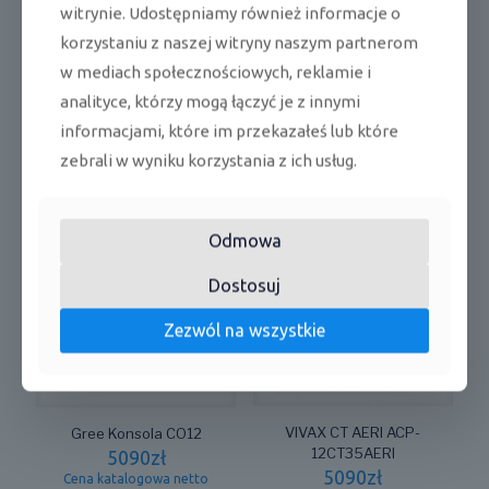
witrynie. Udostępniamy również informacje o
korzystaniu z naszej witryny naszym partnerom
w mediach społecznościowych, reklamie i
Rotenso Konsola Aneru
Rotenso Konsola Aneru
analityce, którzy mogą łączyć je z innymi
A35X
AN50X
4799
zł
4999
zł
informacjami, które im przekazałeś lub które
Cena katalogowa netto
Cena katalogowa netto
zebrali w wyniku korzystania z ich usług.
Odmowa
Dostosuj
Zezwól na wszystkie
VIVAX CT AERI ACP-
Gree Konsola CO12
12CT35AERI
5090
zł
5090
zł
Cena katalogowa netto